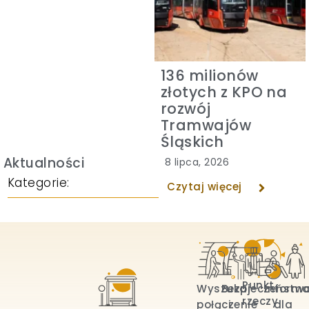
136 milionów
złotych z KPO na
rozwój
Tramwajów
Śląskich
Aktualności
8 lipca, 2026
Kategorie:
Czytaj więcej
Punkt
Wyszukaj
Bezpieczeństw
Informa
rzeczy
połączenie
i
dla