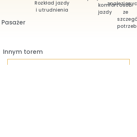
Rozkład jazdy
znaleziony
komfort
osób
i utrudnienia
jazdy
ze
szczeg
Pasażer
potrze
Innym torem