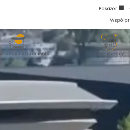
Pasażer
Współp
d jazdy i utrudnienia
Oferty pracy